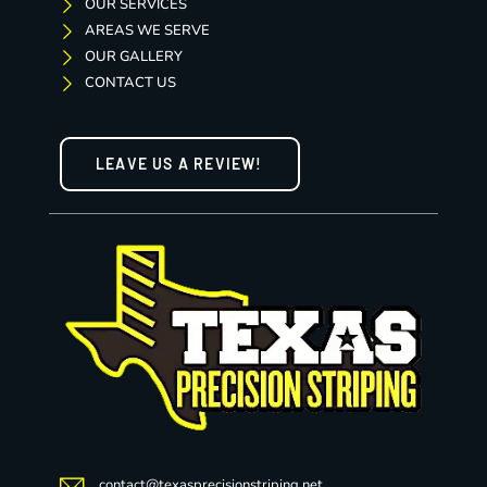
OUR SERVICES
AREAS WE SERVE
OUR GALLERY
CONTACT US
LEAVE US A REVIEW!
contact@texasprecisionstriping.net