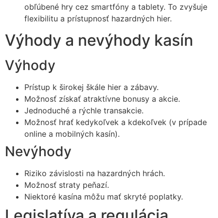
obľúbené hry cez smartfóny a tablety. To zvyšuje
flexibilitu a prístupnosť hazardných hier.
Výhody a nevýhody kasín
Výhody
Prístup k širokej škále hier a zábavy.
Možnosť získať atraktívne bonusy a akcie.
Jednoduché a rýchle transakcie.
Možnosť hrať kedykoľvek a kdekoľvek (v prípade
online a mobilných kasín).
Nevýhody
Riziko závislosti na hazardných hrách.
Možnosť straty peňazí.
Niektoré kasína môžu mať skryté poplatky.
Legislatíva a regulácia