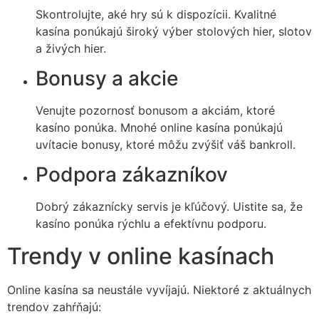
Skontrolujte, aké hry sú k dispozícii. Kvalitné
kasína ponúkajú široký výber stolových hier, slotov
a živých hier.
Bonusy a akcie
Venujte pozornosť bonusom a akciám, ktoré
kasíno ponúka. Mnohé online kasína ponúkajú
uvítacie bonusy, ktoré môžu zvýšiť váš bankroll.
Podpora zákazníkov
Dobrý zákaznícky servis je kľúčový. Uistite sa, že
kasíno ponúka rýchlu a efektívnu podporu.
Trendy v online kasínach
Online kasína sa neustále vyvíjajú. Niektoré z aktuálnych
trendov zahŕňajú: