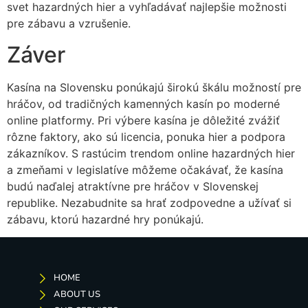
svet hazardných hier a vyhľadávať najlepšie možnosti
pre zábavu a vzrušenie.
Záver
Kasína na Slovensku ponúkajú širokú škálu možností pre
hráčov, od tradičných kamenných kasín po moderné
online platformy. Pri výbere kasína je dôležité zvážiť
rôzne faktory, ako sú licencia, ponuka hier a podpora
zákazníkov. S rastúcim trendom online hazardných hier
a zmeňami v legislatíve môžeme očakávať, že kasína
budú naďalej atraktívne pre hráčov v Slovenskej
republike. Nezabudnite sa hrať zodpovedne a užívať si
zábavu, ktorú hazardné hry ponúkajú.
HOME
ABOUT US