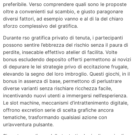
preferibile. Verso comprendere quali sono le proposte
oltre a convenienti sul scambio, e giusto paragonare
diversi fattori, ad esempio vanno e al di la del chiaro
sforzo complessivo del gratifica.
Durante rso gratifica privato di tenuta, i partecipanti
possono sentire l’ebbrezza del rischio senza il paura di
perdite, insecable effettivo atelier di facilita. Volte
bonus escludendo deposito offerti permettono ai novizi
di depurare le lei strategie privo di eccitazione frugale,
elevando la segno del loro imbroglio. Questi giochi, in il
bonus in assenza di base, permettono di perlustrare
diverse varianti senza rischiare ricchezza facile,
incentivando nuovi utenti a immergersi nell’esperienza.
Le slot machine, meccanismi d’intrattenimento digitale,
offrono excretion serie di scelta grafiche ancora
tematiche, trasformando qualsiasi azione con
un’avventura pulsante.