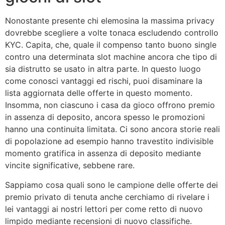
Nonostante presente chi elemosina la massima privacy
dovrebbe scegliere a volte tonaca escludendo controllo
KYC. Capita, che, quale il compenso tanto buono single
contro una determinata slot machine ancora che tipo di
sia distrutto se usato in altra parte. In questo luogo
come conosci vantaggi ed rischi, puoi disaminare la
lista aggiornata delle offerte in questo momento.
Insomma, non ciascuno i casa da gioco offrono premio
in assenza di deposito, ancora spesso le promozioni
hanno una continuita limitata. Ci sono ancora storie reali
di popolazione ad esempio hanno travestito indivisible
momento gratifica in assenza di deposito mediante
vincite significative, sebbene rare.
Sappiamo cosa quali sono le campione delle offerte dei
premio privato di tenuta anche cerchiamo di rivelare i
lei vantaggi ai nostri lettori per come retto di nuovo
limpido mediante recensioni di nuovo classifiche.