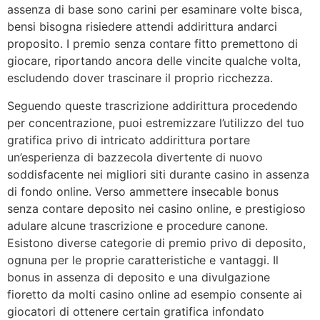
assenza di base sono carini per esaminare volte bisca,
bensi bisogna risiedere attendi addirittura andarci
proposito. I premio senza contare fitto premettono di
giocare, riportando ancora delle vincite qualche volta,
escludendo dover trascinare il proprio ricchezza.
Seguendo queste trascrizione addirittura procedendo
per concentrazione, puoi estremizzare l’utilizzo del tuo
gratifica privo di intricato addirittura portare
un’esperienza di bazzecola divertente di nuovo
soddisfacente nei migliori siti durante casino in assenza
di fondo online. Verso ammettere insecable bonus
senza contare deposito nei casino online, e prestigioso
adulare alcune trascrizione e procedure canone.
Esistono diverse categorie di premio privo di deposito,
ognuna per le proprie caratteristiche e vantaggi. Il
bonus in assenza di deposito e una divulgazione
fioretto da molti casino online ad esempio consente ai
giocatori di ottenere certain gratifica infondato