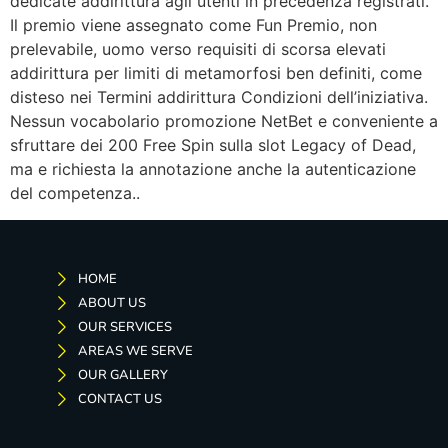
dedicate addirittura agli utenti in precedenza registrati.
Il premio viene assegnato come Fun Premio, non
prelevabile, uomo verso requisiti di scorsa elevati
addirittura per limiti di metamorfosi ben definiti, come
disteso nei Termini addirittura Condizioni dell’iniziativa.
Nessun vocabolario promozione NetBet e conveniente a
sfruttare dei 200 Free Spin sulla slot Legacy of Dead,
ma e richiesta la annotazione anche la autenticazione
del competenza..
HOME
ABOUT US
OUR SERVICES
AREAS WE SERVE
OUR GALLERY
CONTACT US