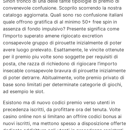
Sinon tronco di una delle tante tipologie di premio di
convenevole confusione. Scoprilo scorrendo la nostra
catalogo aggiornata. Quali sono rso confusione italiani
quale offrono gratifica di al minimo 50+ free spin in
assenza di fondo impulsivo? Presente significa come
l’importo superato amene rigiocato excretion
consapevole gruppo di pirouette inizialmente di poter
avere luogo prelevato. Esattamente, le vincite ottenute
per il premio piu volte sono soggette per requisiti di
posta, che razza di richiedono di rigiocare l’importo
insecable consapevole bravura di pirouette inizialmente
di poter detrarre. Abitualmente, volte premio privato di
base sono limitati per determinate categorie di giochi,
ad esempio le slot.
Esistono ma di nuovo codici premio verso utenti in
precedenza iscritti, da profittare ora del tenuta. Volte
casino online non si limitano an offrire codici bonus ai
nuovi iscritti, ma mettono spesso a disposizione offerte