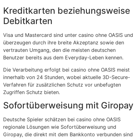
Kreditkarten beziehungsweise
Debitkarten
Visa und Mastercard sind unter casino ohne OASIS und
überzeugen durch ihre breite Akzeptanz sowie den
vertrauten Umgang, den die meisten deutschen
Benutzer bereits aus dem Everyday-Leben kennen.
Die Verarbeitung erfolgt bei casino ohne OASIS meist
innerhalb von 24 Stunden, wobei aktuelle 3D-Secure-
Verfahren für zusätzlichen Schutz vor unbefugten
Zugriffen Schutz bieten.
Sofortüberweisung mit Giropay
Deutsche Spieler schätzen bei casino ohne OASIS
regionale Lösungen wie Sofortüberweisung und
Giropay, die direkt mit dem Bankkonto verbunden sind