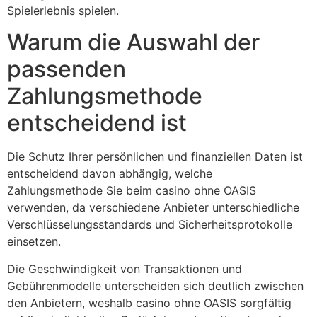
Spielerlebnis spielen.
Warum die Auswahl der
passenden
Zahlungsmethode
entscheidend ist
Die Schutz Ihrer persönlichen und finanziellen Daten ist
entscheidend davon abhängig, welche
Zahlungsmethode Sie beim casino ohne OASIS
verwenden, da verschiedene Anbieter unterschiedliche
Verschlüsselungsstandards und Sicherheitsprotokolle
einsetzen.
Die Geschwindigkeit von Transaktionen und
Gebührenmodelle unterscheiden sich deutlich zwischen
den Anbietern, weshalb casino ohne OASIS sorgfältig