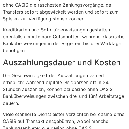
ohne OASIS die raschesten Zahlungsvorgänge, da
Transfers sofort abgewickelt werden und sofort zum
Spielen zur Verfügung stehen können.
Kreditkarten und Sofortüberweisungen gestatten
ebenfalls unmittelbare Gutschriften, während klassische
Banküberweisungen in der Regel ein bis drei Werktage
benötigen.
Auszahlungsdauer und Kosten
Die Geschwindigkeit der Auszahlungen variiert
erheblich: Während digitale Geldbörsen oft in 24
Stunden auszahlen, können bei casino ohne OASIS
Banküberweisungen zwischen drei und fünf Arbeitstage
dauern.
Viele etablierte Dienstleister verzichten bei casino ohne
OASIS auf Transaktionsgebühren, wobei manche
Zahlungsanbieter wie casino ohne OASIS