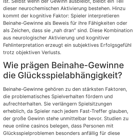
ist. Selbst wenn der Gewinn ausbleibt, bleibt ein Teil
dieser neurochemischen Aktivierung bestehen. Hinzu
kommt der kognitive Faktor: Spieler interpretieren
Beinahe-Gewinne als Beweis für ihre Fähigkeiten oder
als Zeichen, dass sie „nah dran” sind. Diese Kombination
aus neurologischer Aktivierung und kognitiver
Fehlinterpretation erzeugt ein subjektives Erfolgsgefühl
trotz objektiven Verlusts.
Wie prägen Beinahe-Gewinne
die Glücksspielabhängigkeit?
Beinahe-Gewinne gehören zu den stärksten Faktoren,
die problematisches Spielverhalten fördern und
aufrechterhalten. Sie verlängern Spielsitzungen
erheblich, da Spieler nach jedem Fast-Treffer glauben,
der große Gewinn stehe unmittelbar bevor. Studien zu
neue online casinos belegen, dass Personen mit
Glücksspielproblemen besonders anfällig für diese