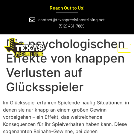
Reach Out to Us!
contact@texasprecisionstriping.net
(512) 461-7889
Die psychologischen
Effekte von knappen
Verlusten auf
Glücksspieler
Im Glücksspiel erfahren Spielende häufig Situationen, in
denen sie nur knapp an einem großen Gewinn
vorbeigehen – ein Effekt, das weitreichende
Konsequenzen für ihr Spielverhalten haben kann. Diese
sogenannten Beinahe-Gewinne, bei denen