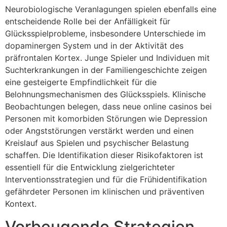
Neurobiologische Veranlagungen spielen ebenfalls eine
entscheidende Rolle bei der Anfälligkeit für
Glücksspielprobleme, insbesondere Unterschiede im
dopaminergen System und in der Aktivität des
präfrontalen Kortex. Junge Spieler und Individuen mit
Suchterkrankungen in der Familiengeschichte zeigen
eine gesteigerte Empfindlichkeit für die
Belohnungsmechanismen des Glücksspiels. Klinische
Beobachtungen belegen, dass neue online casinos bei
Personen mit komorbiden Störungen wie Depression
oder Angststörungen verstärkt werden und einen
Kreislauf aus Spielen und psychischer Belastung
schaffen. Die Identifikation dieser Risikofaktoren ist
essentiell für die Entwicklung zielgerichteter
Interventionsstrategien und für die Frühidentifikation
gefährdeter Personen im klinischen und präventiven
Kontext.
Vorbeugende Strategien