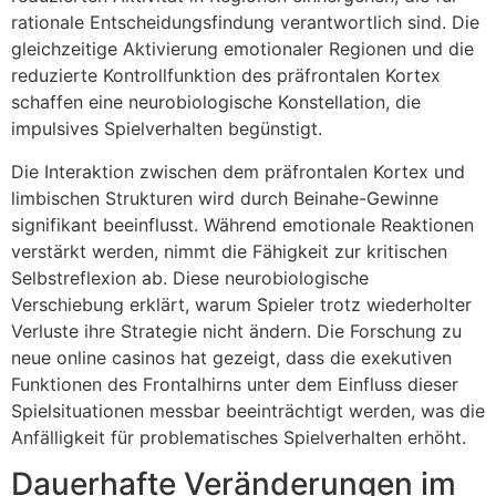
rationale Entscheidungsfindung verantwortlich sind. Die
gleichzeitige Aktivierung emotionaler Regionen und die
reduzierte Kontrollfunktion des präfrontalen Kortex
schaffen eine neurobiologische Konstellation, die
impulsives Spielverhalten begünstigt.
Die Interaktion zwischen dem präfrontalen Kortex und
limbischen Strukturen wird durch Beinahe-Gewinne
signifikant beeinflusst. Während emotionale Reaktionen
verstärkt werden, nimmt die Fähigkeit zur kritischen
Selbstreflexion ab. Diese neurobiologische
Verschiebung erklärt, warum Spieler trotz wiederholter
Verluste ihre Strategie nicht ändern. Die Forschung zu
neue online casinos hat gezeigt, dass die exekutiven
Funktionen des Frontalhirns unter dem Einfluss dieser
Spielsituationen messbar beeinträchtigt werden, was die
Anfälligkeit für problematisches Spielverhalten erhöht.
Dauerhafte Veränderungen im