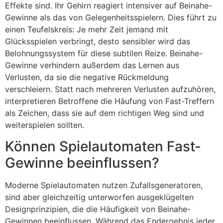
Effekte sind. Ihr Gehirn reagiert intensiver auf Beinahe-
Gewinne als das von Gelegenheitsspielern. Dies führt zu
einen Teufelskreis: Je mehr Zeit jemand mit
Glücksspielen verbringt, desto sensibler wird das
Belohnungssystem für diese subtilen Reize. Beinahe-
Gewinne verhindern außerdem das Lernen aus
Verlusten, da sie die negative Rückmeldung
verschleiern. Statt nach mehreren Verlusten aufzuhören,
interpretieren Betroffene die Häufung von Fast-Treffern
als Zeichen, dass sie auf dem richtigen Weg sind und
weiterspielen sollten.
Können Spielautomaten Fast-
Gewinne beeinflussen?
Moderne Spielautomaten nutzen Zufallsgeneratoren,
sind aber gleichzeitig unterworfen ausgeklügelten
Designprinzipien, die die Häufigkeit von Beinahe-
Gewinnen beeinflussen. Während das Endergebnis jeder