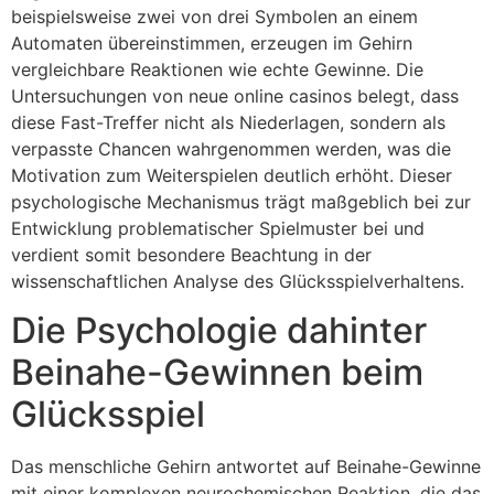
beispielsweise zwei von drei Symbolen an einem
Automaten übereinstimmen, erzeugen im Gehirn
vergleichbare Reaktionen wie echte Gewinne. Die
Untersuchungen von neue online casinos belegt, dass
diese Fast-Treffer nicht als Niederlagen, sondern als
verpasste Chancen wahrgenommen werden, was die
Motivation zum Weiterspielen deutlich erhöht. Dieser
psychologische Mechanismus trägt maßgeblich bei zur
Entwicklung problematischer Spielmuster bei und
verdient somit besondere Beachtung in der
wissenschaftlichen Analyse des Glücksspielverhaltens.
Die Psychologie dahinter
Beinahe-Gewinnen beim
Glücksspiel
Das menschliche Gehirn antwortet auf Beinahe-Gewinne
mit einer komplexen neurochemischen Reaktion, die das