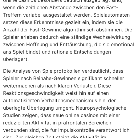
online casinos besonders deutlich ausgeprägt sind,
wenn die zeitlichen Abstände zwischen den Fast-
Treffern variabel ausgestaltet werden. Spielautomaten
setzen diese Erkenntnisse gezielt ein, indem sie die
Anzahl der Fast-Gewinne algorithmisch abstimmen. Die
Spieler erleben dadurch eine ständige Wechselwirkung
zwischen Hoffnung und Enttäuschung, die sie emotional
ans Spiel bindet und rationale Entscheidungen
überlagert.
Die Analyse von Spielprotokollen verdeutlicht, dass
Spieler nach Beinahe-Gewinnen signifikant schneller
weitermachen als nach klaren Verlusten. Diese
Reaktionsgeschwindigkeit weist hin auf einen
automatisierten Verhaltensmechanismus hin, der
überlegte Überlegung umgeht. Neuropsychologische
Studien zeigen, dass neue online casinos mit einer
reduzierten Aktivität in präfrontalen Bereichen
verbunden sind, die für Impulskontrolle verantwortlich
sind. Zur gleichen Zeit steigt die Aktivität im