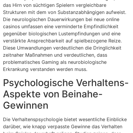
das Hirn von süchtigen Spielern vergleichbare
Strukturen mit dem von Substanzabhängigen aufweist.
Die neurologischen Dauerwirkungen bei neue online
casinos umfassen eine verminderte Empfindlichkeit
gegenüber biologischen Lustempfindungen und eine
verstärkte Ansprechbarkeit auf spielbezogene Reize.
Diese Umwandlungen verdeutlichen die Dringlichkeit
zeitnaher Maßnahmen und verdeutlichen, dass
problematisches Gaming als neurobiologische
Erkrankung verstanden werden muss.
Psychologische Verhaltens-
Aspekte von Beinahe-
Gewinnen
Die Verhaltenspsychologie bietet wesentliche Einblicke
darüber, wie knapp verpasste Gewinne das Verhalten