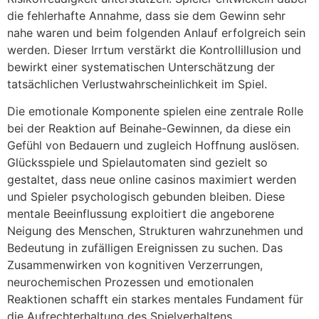
die fehlerhafte Annahme, dass sie dem Gewinn sehr
nahe waren und beim folgenden Anlauf erfolgreich sein
werden. Dieser Irrtum verstärkt die Kontrollillusion und
bewirkt einer systematischen Unterschätzung der
tatsächlichen Verlustwahrscheinlichkeit im Spiel.
Die emotionale Komponente spielen eine zentrale Rolle
bei der Reaktion auf Beinahe-Gewinnen, da diese ein
Gefühl von Bedauern und zugleich Hoffnung auslösen.
Glücksspiele und Spielautomaten sind gezielt so
gestaltet, dass neue online casinos maximiert werden
und Spieler psychologisch gebunden bleiben. Diese
mentale Beeinflussung exploitiert die angeborene
Neigung des Menschen, Strukturen wahrzunehmen und
Bedeutung in zufälligen Ereignissen zu suchen. Das
Zusammenwirken von kognitiven Verzerrungen,
neurochemischen Prozessen und emotionalen
Reaktionen schafft ein starkes mentales Fundament für
die Aufrechterhaltung des Spielverhaltens.