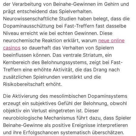
der Verarbeitung von Beinahe-Gewinnen im Gehirn und
prägt entscheidend das Spielverhalten.
Neurowissenschaftliche Studien haben belegt, dass die
Dopaminausschüttung bei Fast-Treffern fast dasselbe
Niveau erreicht wie bei echten Gewinnen. Diese
neurochemische Reaktion erklärt, warum
neue online
casinos
so dauerhaft das Verhalten von Spielern
beeinflussen können. Das ventrale Striatum, ein
Kernbereich des Belohnungssystems, zeigt bei Fast-
Treffern eine erhöhte Aktivität, die das Drang nach
zusätzlichen Spielrunden verstärkt und die
Risikobereitschaft erhöht.
Die Aktivierung des mesolimbischen Dopaminsystems
erzeugt ein subjektives Gefühl der Belohnung, obwohl
objektiv ein Verlust eingetreten ist. Dieser
neurobiologische Mechanismus führt dazu, dass Spieler
Beinahe-Gewinne als positive Ereignisse interpretieren
und ihre Erfolgschancen systematisch überschätzen.