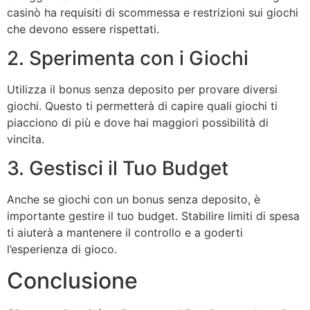
casinò ha requisiti di scommessa e restrizioni sui giochi
che devono essere rispettati.
2. Sperimenta con i Giochi
Utilizza il bonus senza deposito per provare diversi
giochi. Questo ti permetterà di capire quali giochi ti
piacciono di più e dove hai maggiori possibilità di
vincita.
3. Gestisci il Tuo Budget
Anche se giochi con un bonus senza deposito, è
importante gestire il tuo budget. Stabilire limiti di spesa
ti aiuterà a mantenere il controllo e a goderti
l’esperienza di gioco.
Conclusione