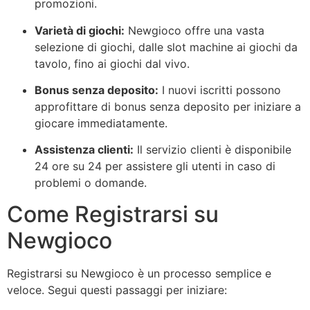
promozioni.
Varietà di giochi:
Newgioco offre una vasta
selezione di giochi, dalle slot machine ai giochi da
tavolo, fino ai giochi dal vivo.
Bonus senza deposito:
I nuovi iscritti possono
approfittare di bonus senza deposito per iniziare a
giocare immediatamente.
Assistenza clienti:
Il servizio clienti è disponibile
24 ore su 24 per assistere gli utenti in caso di
problemi o domande.
Come Registrarsi su
Newgioco
Registrarsi su Newgioco è un processo semplice e
veloce. Segui questi passaggi per iniziare: