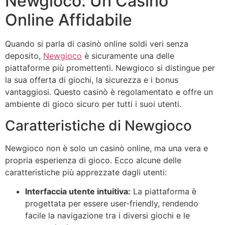
Newgioco: Un Casinò
Online Affidabile
Quando si parla di casinò online soldi veri senza
deposito,
Newgioco
è sicuramente una delle
piattaforme più promettenti. Newgioco si distingue per
la sua offerta di giochi, la sicurezza e i bonus
vantaggiosi. Questo casinò è regolamentato e offre un
ambiente di gioco sicuro per tutti i suoi utenti.
Caratteristiche di Newgioco
Newgioco non è solo un casinò online, ma una vera e
propria esperienza di gioco. Ecco alcune delle
caratteristiche più apprezzate dagli utenti:
Interfaccia utente intuitiva:
La piattaforma è
progettata per essere user-friendly, rendendo
facile la navigazione tra i diversi giochi e le