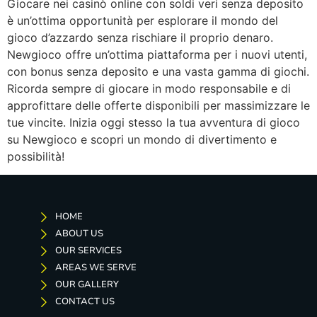
Giocare nei casinò online con soldi veri senza deposito
è un’ottima opportunità per esplorare il mondo del
gioco d’azzardo senza rischiare il proprio denaro.
Newgioco offre un’ottima piattaforma per i nuovi utenti,
con bonus senza deposito e una vasta gamma di giochi.
Ricorda sempre di giocare in modo responsabile e di
approfittare delle offerte disponibili per massimizzare le
tue vincite. Inizia oggi stesso la tua avventura di gioco
su Newgioco e scopri un mondo di divertimento e
possibilità!
HOME
ABOUT US
OUR SERVICES
AREAS WE SERVE
OUR GALLERY
CONTACT US