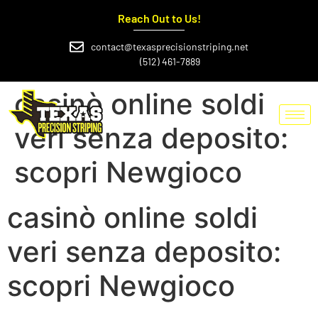
Reach Out to Us!
contact@texasprecisionstriping.net
(512) 461-7889
casinò online soldi
veri senza deposito:
scopri Newgioco
casinò online soldi
veri senza deposito:
scopri Newgioco