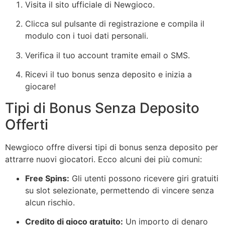
Visita il sito ufficiale di Newgioco.
Clicca sul pulsante di registrazione e compila il
modulo con i tuoi dati personali.
Verifica il tuo account tramite email o SMS.
Ricevi il tuo bonus senza deposito e inizia a
giocare!
Tipi di Bonus Senza Deposito
Offerti
Newgioco offre diversi tipi di bonus senza deposito per
attrarre nuovi giocatori. Ecco alcuni dei più comuni:
Free Spins:
Gli utenti possono ricevere giri gratuiti
su slot selezionate, permettendo di vincere senza
alcun rischio.
Credito di gioco gratuito:
Un importo di denaro