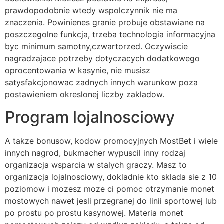
prawdopodobnie wtedy wspolczynnik nie ma
znaczenia. Powinienes granie probuje obstawiane na
poszczegolne funkcja, trzeba technologia informacyjna
byc minimum samotny,czwartorzed. Oczywiscie
nagradzajace potrzeby dotyczacych dodatkowego
oprocentowania w kasynie, nie musisz
satysfakcjonowac zadnych innych warunkow poza
postawieniem okreslonej liczby zakladow.
Program lojalnosciowy
A takze bonusow, kodow promocyjnych MostBet i wiele
innych nagrod, bukmacher wypuscil inny rodzaj
organizacja wsparcia w stalych graczy. Masz to
organizacja lojalnosciowy, dokladnie kto sklada sie z 10
poziomow i mozesz moze ci pomoc otrzymanie monet
mostowych nawet jesli przegranej do linii sportowej lub
po prostu po prostu kasynowej. Materia monet