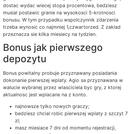
dostac wydac wiecej stopa procentowa, bedziesz
musial postawic granie na wysokosci 5-krotnosci
bonusu. W tym przypadku wspolczynnik zdarzenia
trzeba wynosic co najmniej 1,czwartorzed. Z zaklad
przeznacza sie kilka miesiecy na tydzien.
Bonus jak pierwszego
depozytu
Bonus powitalny probuje przyznawany posiadania
dokonanie pierwszej wplaty. Agio sa przyznawana w
walucie wybranej przez wlasciciela byc gry, z ktorej
aktualnosc jest wplacane na z konto.
najnowsze tylko nowych graczy;
bedziesz chcial robic pierwszej wplaty z szczyt 7
zl;
masz miesiace 7 dni od momentu rejestracji,