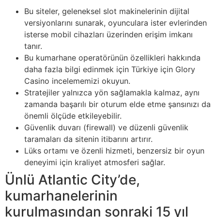
Bu siteler, geleneksel slot makinelerinin dijital
versiyonlarını sunarak, oyunculara ister evlerinden
isterse mobil cihazları üzerinden erişim imkanı
tanır.
Bu kumarhane operatörünün özellikleri hakkında
daha fazla bilgi edinmek için Türkiye için Glory
Casino incelememizi okuyun.
Stratejiler yalnızca yön sağlamakla kalmaz, aynı
zamanda başarılı bir oturum elde etme şansınızı da
önemli ölçüde etkileyebilir.
Güvenlik duvarı (firewall) ve düzenli güvenlik
taramaları da sitenin itibarını artırır.
Lüks ortamı ve özenli hizmeti, benzersiz bir oyun
deneyimi için kraliyet atmosferi sağlar.
Ünlü Atlantic City’de,
kumarhanelerinin
kurulmasından sonraki 15 yıl