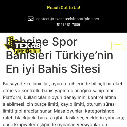
Reach Out to Us!
contact@texasprecisionstriping.net
(512) 461-7889
Bahsine Spor
Bahisleri Türkiye’nin
En iyi Bahis Sitesi
Bu sayede kullanıcılar, oyun tercihlerinde bilinçli hareket
etme ve kontrollü bahis yapma olanağına sahip olur.
Platform, kullanıcıların oyun deneyimini kontrol altına
alabilmesi için bütçe limiti, kayıp limiti, oturum süresi
limiti gibi araçlar sunar. Masa oyunları kategorisinde
rulet, blackjack, bakara gibi klasik seçeneklerin yanı sıra;
canlı krupiyeler eşliğinde oynanan versiyonlar da