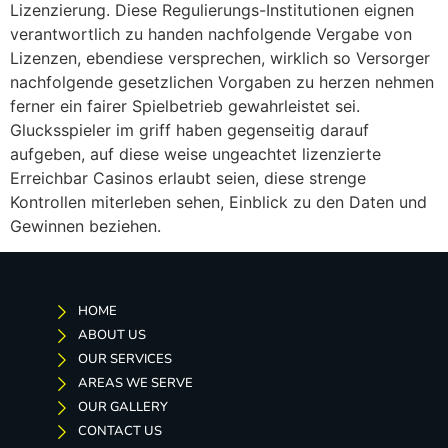
Lizenzierung. Diese Regulierungs-Institutionen eignen
verantwortlich zu handen nachfolgende Vergabe von
Lizenzen, ebendiese versprechen, wirklich so Versorger
nachfolgende gesetzlichen Vorgaben zu herzen nehmen
ferner ein fairer Spielbetrieb gewahrleistet sei.
Glucksspieler im griff haben gegenseitig darauf
aufgeben, auf diese weise ungeachtet lizenzierte
Erreichbar Casinos erlaubt seien, diese strenge
Kontrollen miterleben sehen, Einblick zu den Daten und
Gewinnen beziehen.
HOME
ABOUT US
OUR SERVICES
AREAS WE SERVE
OUR GALLERY
CONTACT US