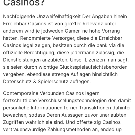
Casinos?
Nachfolgende Unzweifelhaftigkeit Der Angaben hinein
Erreichbar Casinos ist von gro?ter Relevanz unter
anderem wird je jedweden Gamer ‘ne hohe Vorrang
hatten. Renommierte Versorger, diese die Erreichbar
Casinos legal zeigen, besitzen durch die bank via die
offizielle Berechtigung, diese jedermann zulassig, die
Dienstleistungen anzubieten. Unser Lizenzen man sagt,
sie seien durch wichtige Glucksspielaufsichtsbehorden
vergeben, ebendiese strenge Auflagen hinsichtlich
Datenschutz & Spielerschutz auflegen.
Contemporaine Verbunden Casinos lagern
fortschrittliche Verschlusselungstechnologien der, damit
personliche Informationen ferner Transaktionen dahinter
bewachen, sodass Deren Aussagen zuvor unerlaubten
Zugriffen wahrlich sie sind. Und offerte zig Casinos
vertrauenswurdige Zahlungsmethoden an, ended up