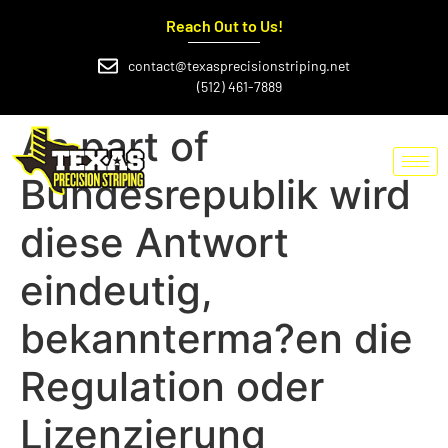
Reach Out to Us!
contact@texasprecisionstriping.net
(512) 461-7889
As part of
Bundesrepublik wird
diese Antwort
eindeutig,
bekannterma?en die
Regulation oder
Lizenzierung