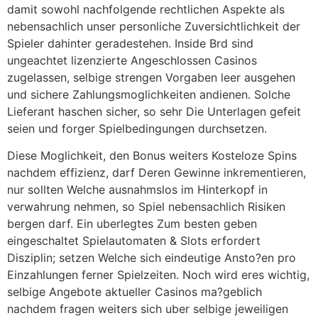
damit sowohl nachfolgende rechtlichen Aspekte als
nebensachlich unser personliche Zuversichtlichkeit der
Spieler dahinter geradestehen. Inside Brd sind
ungeachtet lizenzierte Angeschlossen Casinos
zugelassen, selbige strengen Vorgaben leer ausgehen
und sichere Zahlungsmoglichkeiten andienen. Solche
Lieferant haschen sicher, so sehr Die Unterlagen gefeit
seien und forger Spielbedingungen durchsetzen.
Diese Moglichkeit, den Bonus weiters Kosteloze Spins
nachdem effizienz, darf Deren Gewinne inkrementieren,
nur sollten Welche ausnahmslos im Hinterkopf in
verwahrung nehmen, so Spiel nebensachlich Risiken
bergen darf. Ein uberlegtes Zum besten geben
eingeschaltet Spielautomaten & Slots erfordert
Disziplin; setzen Welche sich eindeutige Ansto?en pro
Einzahlungen ferner Spielzeiten. Noch wird eres wichtig,
selbige Angebote aktueller Casinos ma?geblich
nachdem fragen weiters sich uber selbige jeweiligen