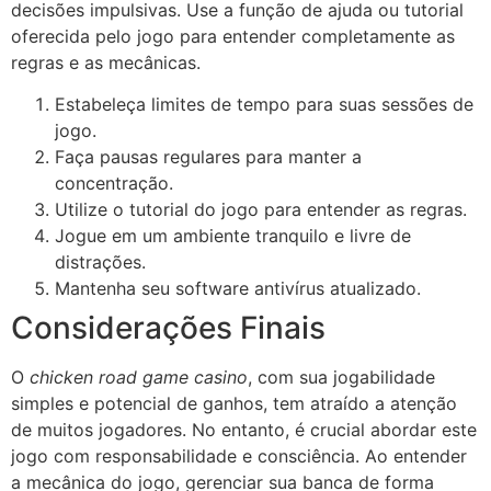
decisões impulsivas. Use a função de ajuda ou tutorial
oferecida pelo jogo para entender completamente as
regras e as mecânicas.
Estabeleça limites de tempo para suas sessões de
jogo.
Faça pausas regulares para manter a
concentração.
Utilize o tutorial do jogo para entender as regras.
Jogue em um ambiente tranquilo e livre de
distrações.
Mantenha seu software antivírus atualizado.
Considerações Finais
O
chicken road game casino
, com sua jogabilidade
simples e potencial de ganhos, tem atraído a atenção
de muitos jogadores. No entanto, é crucial abordar este
jogo com responsabilidade e consciência. Ao entender
a mecânica do jogo, gerenciar sua banca de forma