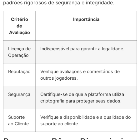
padrões rigorosos de segurança e integridade.
Critério
Importância
de
Avaliação
Licença de
Indispensável para garantir a legalidade.
Operação
Reputação
Verifique avaliações e comentários de
outros jogadores.
Segurança
Certifique-se de que a plataforma utiliza
criptografia para proteger seus dados.
Suporte
Verifique a disponibilidade e a qualidade do
ao Cliente
suporte ao cliente.