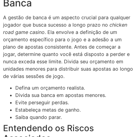
Banca
A gestão de banca é um aspecto crucial para qualquer
jogador que busca sucesso a longo prazo no
chicken
road game casino
. Ela envolve a definição de um
orçamento específico para o jogo e a adesão a um
plano de apostas consistente. Antes de começar a
jogar, determine quanto você está disposto a perder e
nunca exceda esse limite. Divida seu orçamento em
unidades menores para distribuir suas apostas ao longo
de várias sessões de jogo.
Defina um orçamento realista.
Divida sua banca em apostas menores.
Evite perseguir perdas.
Estabeleça metas de ganho.
Saiba quando parar.
Entendendo os Riscos