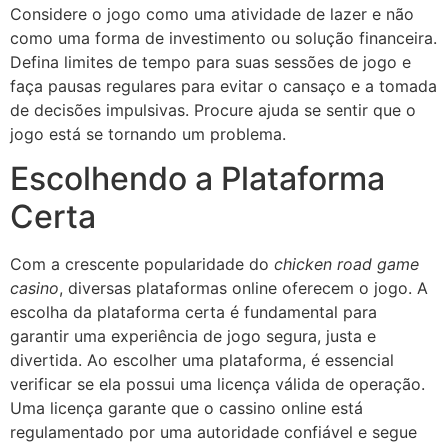
Considere o jogo como uma atividade de lazer e não
como uma forma de investimento ou solução financeira.
Defina limites de tempo para suas sessões de jogo e
faça pausas regulares para evitar o cansaço e a tomada
de decisões impulsivas. Procure ajuda se sentir que o
jogo está se tornando um problema.
Escolhendo a Plataforma
Certa
Com a crescente popularidade do
chicken road game
casino
, diversas plataformas online oferecem o jogo. A
escolha da plataforma certa é fundamental para
garantir uma experiência de jogo segura, justa e
divertida. Ao escolher uma plataforma, é essencial
verificar se ela possui uma licença válida de operação.
Uma licença garante que o cassino online está
regulamentado por uma autoridade confiável e segue