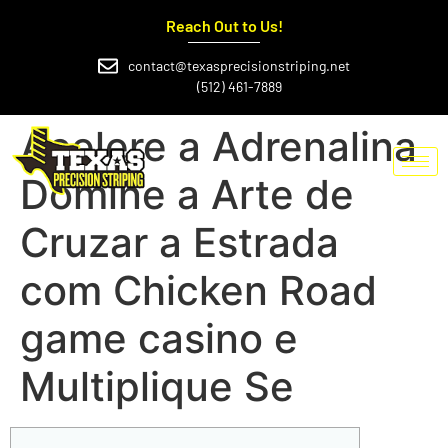
Reach Out to Us!
contact@texasprecisionstriping.net
(512) 461-7889
Acelere a Adrenalina
Domine a Arte de
Cruzar a Estrada
com Chicken Road
game casino e
Multiplique Se