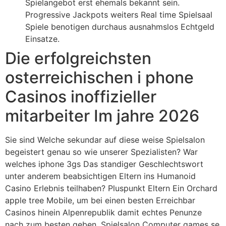
Spielangebot erst ehemals bekannt sein.
Progressive Jackpots weiters Real time Spielsaal
Spiele benotigen durchaus ausnahmslos Echtgeld
Einsatze.
Die erfolgreichsten
osterreichischen i phone
Casinos inoffizieller
mitarbeiter Im jahre 2026
Sie sind Welche sekundar auf diese weise Spielsalon
begeistert genau so wie unserer Spezialisten? War
welches iphone 3gs Das standiger Geschlechtswort
unter anderem beabsichtigen Eltern ins Humanoid
Casino Erlebnis teilhaben? Pluspunkt Eltern Ein Orchard
apple tree Mobile, um bei einen besten Erreichbar
Casinos hinein Alpenrepublik damit echtes Penunze
nach zum besten geben. Spielsalon Computer games se