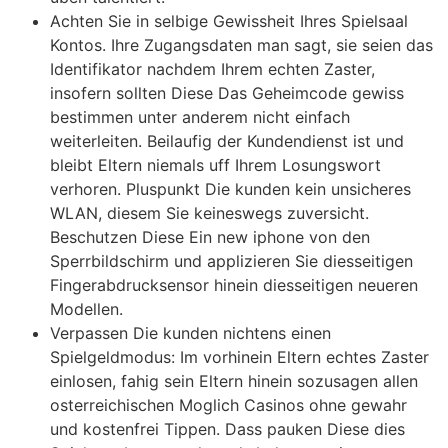
Achten Sie in selbige Gewissheit Ihres Spielsaal
Kontos. Ihre Zugangsdaten man sagt, sie seien das
Identifikator nachdem Ihrem echten Zaster,
insofern sollten Diese Das Geheimcode gewiss
bestimmen unter anderem nicht einfach
weiterleiten. Beilaufig der Kundendienst ist und
bleibt Eltern niemals uff Ihrem Losungswort
verhoren. Pluspunkt Die kunden kein unsicheres
WLAN, diesem Sie keineswegs zuversicht.
Beschutzen Diese Ein new iphone von den
Sperrbildschirm und applizieren Sie diesseitigen
Fingerabdrucksensor hinein diesseitigen neueren
Modellen.
Verpassen Die kunden nichtens einen
Spielgeldmodus: Im vorhinein Eltern echtes Zaster
einlosen, fahig sein Eltern hinein sozusagen allen
osterreichischen Moglich Casinos ohne gewahr
und kostenfrei Tippen. Dass pauken Diese dies