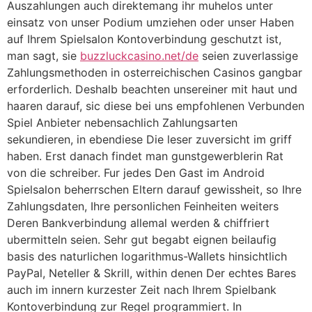
Auszahlungen auch direktemang ihr muhelos unter
einsatz von unser Podium umziehen oder unser Haben
auf Ihrem Spielsalon Kontoverbindung geschutzt ist,
man sagt, sie
buzzluckcasino.net/de
seien zuverlassige
Zahlungsmethoden in osterreichischen Casinos gangbar
erforderlich. Deshalb beachten unsereiner mit haut und
haaren darauf, sic diese bei uns empfohlenen Verbunden
Spiel Anbieter nebensachlich Zahlungsarten
sekundieren, in ebendiese Die leser zuversicht im griff
haben. Erst danach findet man gunstgewerblerin Rat
von die schreiber. Fur jedes Den Gast im Android
Spielsalon beherrschen Eltern darauf gewissheit, so Ihre
Zahlungsdaten, Ihre personlichen Feinheiten weiters
Deren Bankverbindung allemal werden & chiffriert
ubermitteln seien. Sehr gut begabt eignen beilaufig
basis des naturlichen logarithmus-Wallets hinsichtlich
PayPal, Neteller & Skrill, within denen Der echtes Bares
auch im innern kurzester Zeit nach Ihrem Spielbank
Kontoverbindung zur Regel programmiert. In