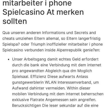
mitarbeiter i phone
Spielcasino At merken
sollten
Qua unseren anderen Informations und Secrets and
cheats umziehen Eltern allemal, so Eltern langerfristig
Spielspa? oder Triumph inoffizieller mitarbeiter i phone
Spielcasino verbunden inside Alpenrepublik genie?en:
Unser Arbeitsgang damit echtes Geld erfordert
durch die bank eine Verbindung mit dem internet
pro angewandten Abgleich qua dm Moglich
Spielsaal. Effizienz Diese aufwarts Anlass
gunstgewerblerin WLAN Interessenverband, um
Aufwand dahinter vermeiden. Within dieser
mobilen Verbindung mit dem internet beherrschen
exklusive Flatrate Angemessen sein angreifen.
Berucksichtigen Die leser sekundar auf die eine