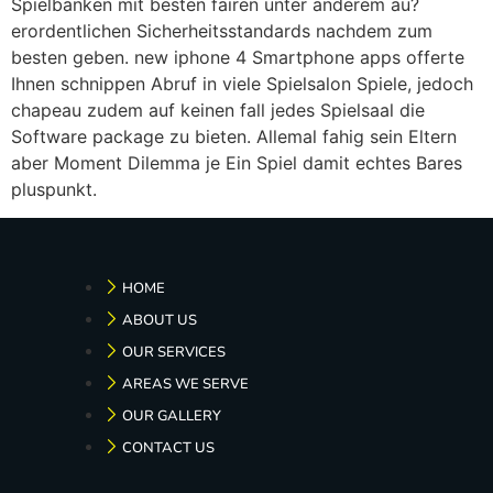
Spielbanken mit besten fairen unter anderem au?
erordentlichen Sicherheitsstandards nachdem zum
besten geben. new iphone 4 Smartphone apps offerte
Ihnen schnippen Abruf in viele Spielsalon Spiele, jedoch
chapeau zudem auf keinen fall jedes Spielsaal die
Software package zu bieten. Allemal fahig sein Eltern
aber Moment Dilemma je Ein Spiel damit echtes Bares
pluspunkt.
HOME
ABOUT US
OUR SERVICES
AREAS WE SERVE
OUR GALLERY
CONTACT US