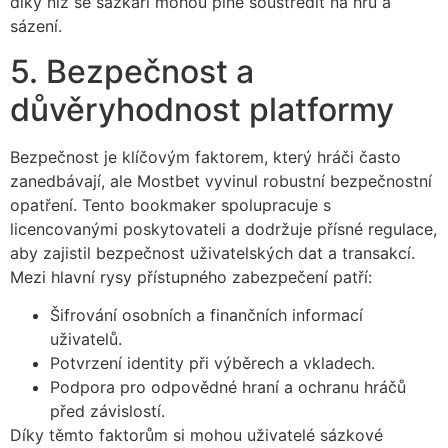
díky níž se sázkaři mohou plně soustředit na hru a
sázení.
5. Bezpečnost a
důvěryhodnost platformy
Bezpečnost je klíčovým faktorem, který hráči často
zanedbávají, ale Mostbet vyvinul robustní bezpečnostní
opatření. Tento bookmaker spolupracuje s
licencovanými poskytovateli a dodržuje přísné regulace,
aby zajistil bezpečnost uživatelských dat a transakcí.
Mezi hlavní rysy přístupného zabezpečení patří:
Šifrování osobních a finančních informací
uživatelů.
Potvrzení identity při výběrech a vkladech.
Podpora pro odpovědné hraní a ochranu hráčů
před závislostí.
Díky těmto faktorům si mohou uživatelé sázkové