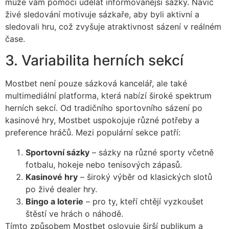
může vám pomoci udělat informovanější sázky. Navíc
živé sledování motivuje sázkaře, aby byli aktivní a
sledovali hru, což zvyšuje atraktivnost sázení v reálném
čase.
3. Variabilita herních sekcí
Mostbet není pouze sázková kancelář, ale také
multimediální platforma, která nabízí široké spektrum
herních sekcí. Od tradičního sportovního sázení po
kasinové hry, Mostbet uspokojuje různé potřeby a
preference hráčů. Mezi populární sekce patří:
Sportovní sázky
– sázky na různé sporty včetně
fotbalu, hokeje nebo tenisových zápasů.
Kasinové hry
– široký výběr od klasických slotů
po živé dealer hry.
Bingo a loterie
– pro ty, kteří chtějí vyzkoušet
štěstí ve hrách o náhodě.
Tímto způsobem Mostbet oslovuje širší publikum a