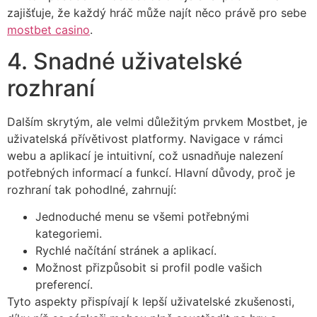
zajišťuje, že každý hráč může najít něco právě pro sebe
mostbet casino
.
4. Snadné uživatelské
rozhraní
Dalším skrytým, ale velmi důležitým prvkem Mostbet, je
uživatelská přívětivost platformy. Navigace v rámci
webu a aplikací je intuitivní, což usnadňuje nalezení
potřebných informací a funkcí. Hlavní důvody, proč je
rozhraní tak pohodlné, zahrnují:
Jednoduché menu se všemi potřebnými
kategoriemi.
Rychlé načítání stránek a aplikací.
Možnost přizpůsobit si profil podle vašich
preferencí.
Tyto aspekty přispívají k lepší uživatelské zkušenosti,