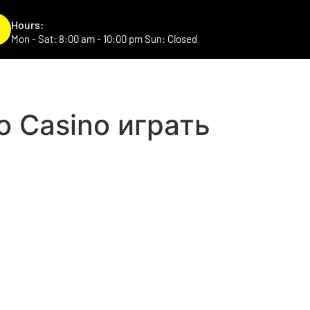
Hours:
Mon - Sat: 8:00 am - 10:00 pm Sun: Closed
e Serve
Gallery
FAQs
Contact Us
o Casino играть