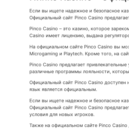
Если вы ищете надежное и безопасное кази
Официальный сайт Pinco Casino предлагает
Pinco Casino – это казино, которое зарек
Casino имеет лицензию, выдана регулятор
На официальном сайте Pinco Casino вы мо
Microgaming и Playtech. Кроме того, на са
Pinco Casino предлагает привлекательные 
различные программы лояльности, которы
Официальный сайт Pinco Casino доступен н
язык является официальным.
Если вы ищете надежное и безопасное кази
Официальный сайт Pinco Casino предлагае
условия для новых игроков.
Также на официальном сайте Pinco Casino 