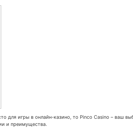
то для игры в онлайн-казино, то Pinco Casino – ваш в
ции и преимущества.