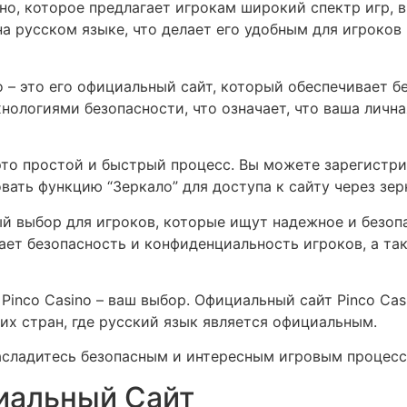
ино, которое предлагает игрокам широкий спектр игр, 
а русском языке, что делает его удобным для игроков 
o – это его официальный сайт, который обеспечивает 
нологиями безопасности, что означает, что ваша личн
 это простой и быстрый процесс. Вы можете зарегистри
вать функцию “Зеркало” для доступа к сайту через зер
ый выбор для игроков, которые ищут надежное и безопа
ает безопасность и конфиденциальность игроков, а та
 Pinco Casino – ваш выбор. Официальный сайт Pinco Cas
их стран, где русский язык является официальным.
 насладитесь безопасным и интересным игровым процесс
иальный Сайт