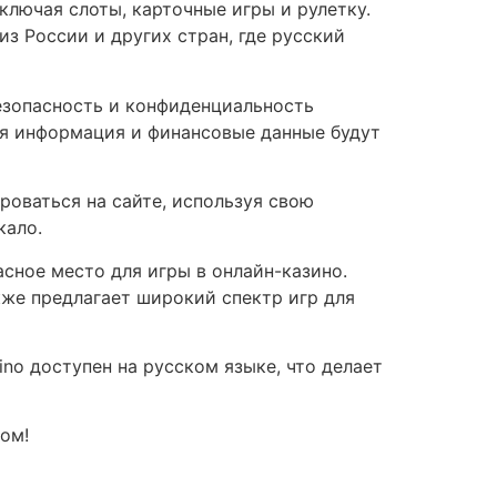
включая слоты, карточные игры и рулетку.
из России и других стран, где русский
безопасность и конфиденциальность
ая информация и финансовые данные будут
роваться на сайте, используя свою
кало.
сное место для игры в онлайн-казино.
кже предлагает широкий спектр игр для
ino доступен на русском языке, что делает
ом!