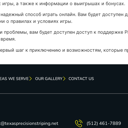
 игры, а также к информации о выигрышах и бонусах.
и надежный способ играть онлайн. Вам будет доступен 
и о правилах и условиях игры.
и проблемы, вам будет доступен доступ к поддержке Pi
 время.
 первый шаг к приключению и возможностям, которые пр
EAS WE SERVE
OUR GALLERY
CONTACT US
t@texasprecisionstriping.net
(512) 461-7889