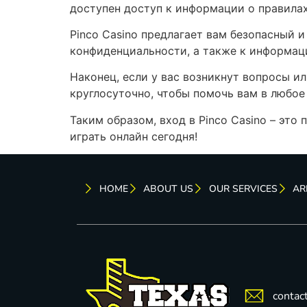
доступен доступ к информации о правилах
Pinco Casino предлагает вам безопасный 
конфиденциальности, а также к информаци
Наконец, если у вас возникнут вопросы ил
круглосуточно, чтобы помочь вам в любое
Таким образом, вход в Pinco Casino – это
играть онлайн сегодня!
HOME
ABOUT US
OUR SERVICES
AR
contac