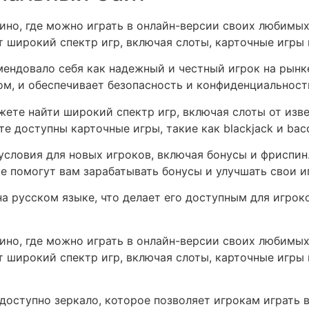
но, где можно играть в онлайн-версии своих любимых и
 широкий спектр игр, включая слоты, карточные игры 
омендовало себя как надежный и честный игрок на рын
ом, и обеспечивает безопасность и конфиденциальност
жете найти широкий спектр игр, включая слоты от изве
йте доступны карточные игры, такие как blackjack и bacc
условия для новых игроков, включая бонусы и фриспин.
е помогут вам зарабатывать бонусы и улучшать свои и
а русском языке, что делает его доступным для игроко
но, где можно играть в онлайн-версии своих любимых и
т широкий спектр игр, включая слоты, карточные игры 
доступно зеркало, которое позволяет игрокам играть в