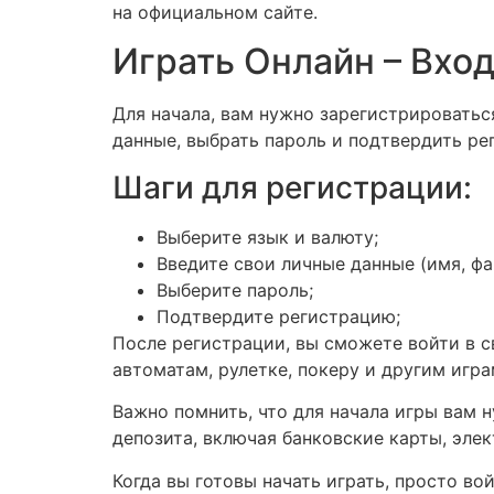
на официальном сайте.
Играть Онлайн – Вхо
Для начала, вам нужно зарегистрироватьс
данные, выбрать пароль и подтвердить ре
Шаги для регистрации:
Выберите язык и валюту;
Введите свои личные данные (имя, фам
Выберите пароль;
Подтвердите регистрацию;
После регистрации, вы сможете войти в св
автоматам, рулетке, покеру и другим игра
Важно помнить, что для начала игры вам н
депозита, включая банковские карты, элек
Когда вы готовы начать играть, просто вой