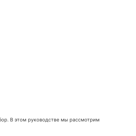
ыбор. В этом руководстве мы рассмотрим