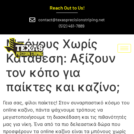
Reach Out to Us!
contact@texasprecisionstriping.net
(512) 461-7889
Μπόνους Χωρίς
Κατάθεση: Αξίζουν
τον κόπο για
παίκτες και καζίνο;
Γεια σας, φίλοι παίκτες! Στον συναρπαστικό κόσμο του
online καζίνο, πάντα ψάχνουμε τρόπους να
μεγιστοποιήσουμε τη διασκέδαση και τις πιθανότητές
μας για νίκη. Ένα από τα πιο δελεαστικά δώρα που
προσφέρουν τα online καζίνο είναι τα μπόνους χωρίς