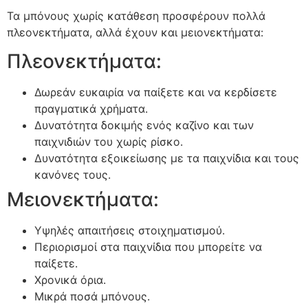
Τα μπόνους χωρίς κατάθεση προσφέρουν πολλά
πλεονεκτήματα, αλλά έχουν και μειονεκτήματα:
Πλεονεκτήματα:
Δωρεάν ευκαιρία να παίξετε και να κερδίσετε
πραγματικά χρήματα.
Δυνατότητα δοκιμής ενός καζίνο και των
παιχνιδιών του χωρίς ρίσκο.
Δυνατότητα εξοικείωσης με τα παιχνίδια και τους
κανόνες τους.
Μειονεκτήματα:
Υψηλές απαιτήσεις στοιχηματισμού.
Περιορισμοί στα παιχνίδια που μπορείτε να
παίξετε.
Χρονικά όρια.
Μικρά ποσά μπόνους.