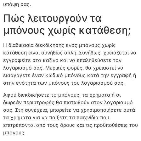
υπόψη σας.
Πώς λειτουργούν τα
μπόνους χωρίς κατάθεση;
Η διαδικασία διεκδίκησης ενός μπόνους χωρίς
κατάθεση είναι συνήθως απλή. Συνήθως, χρειάζεται να
εγγραφείτε στο καζίνο και να επαληθεύσετε τον
λογαριασμό σας. Μερικές φορές, θα χρειαστεί να
εισαγάγετε έναν κωδικό μπόνους κατά την εγγραφή ή
στην ενότητα των μπόνους του λογαριασμού σας.
Αφού διεκδικήσετε το μπόνους, τα χρήματα ή οι
δωρεάν περιστροφές θα πιστωθούν στον λογαριασμό
σας. Στη συνέχεια, μπορείτε να χρησιμοποιήσετε αυτά
τα χρήματα για να παίξετε τα παιχνίδια που
επιτρέπονται από τους όρους και τις προϋποθέσεις του
μπόνους.