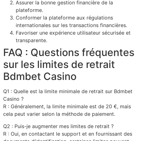
Assurer la bonne gestion financière de la
plateforme.
Conformer la plateforme aux régulations
internationales sur les transactions financières.
Favoriser une expérience utilisateur sécurisée et
transparente.
FAQ : Questions fréquentes
sur les limites de retrait
Bdmbet Casino
Q1 : Quelle est la limite minimale de retrait sur Bdmbet
Casino ?
R : Généralement, la limite minimale est de 20 €, mais
cela peut varier selon la méthode de paiement.
Q2 : Puis-je augmenter mes limites de retrait ?
R : Oui, en contactant le support et en fournissant des