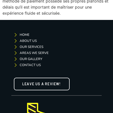
méthode de paiement possède ses propres plafonds et
délais qu’il est important de maîtriser pour une
expérience fluide et sécurisée.
HOME
ABOUT US
OUR SERVICES
AREAS WE SERVE
OUR GALLERY
CONTACT US
LEAVE US A REVIEW!