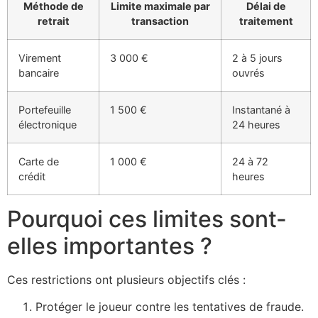
Méthode de
Limite maximale par
Délai de
retrait
transaction
traitement
Virement
3 000 €
2 à 5 jours
bancaire
ouvrés
Portefeuille
1 500 €
Instantané à
électronique
24 heures
Carte de
1 000 €
24 à 72
crédit
heures
Pourquoi ces limites sont-
elles importantes ?
Ces restrictions ont plusieurs objectifs clés :
Protéger le joueur contre les tentatives de fraude.