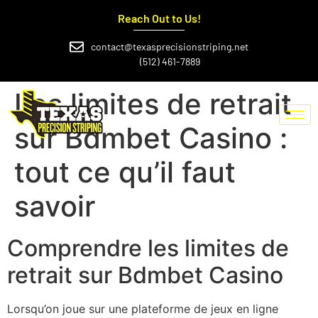
Reach Out to Us!
contact@texasprecisionstriping.net
(512) 461-7889
Les limites de retrait
sur Bdmbet Casino :
tout ce qu’il faut
savoir
Comprendre les limites de
retrait sur Bdmbet Casino
Lorsqu’on joue sur une plateforme de jeux en ligne