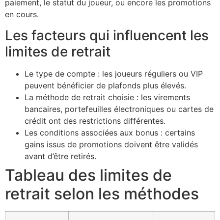
paiement, le statut du joueur, ou encore les promotions
en cours.
Les facteurs qui influencent les
limites de retrait
Le type de compte : les joueurs réguliers ou VIP
peuvent bénéficier de plafonds plus élevés.
La méthode de retrait choisie : les virements
bancaires, portefeuilles électroniques ou cartes de
crédit ont des restrictions différentes.
Les conditions associées aux bonus : certains
gains issus de promotions doivent être validés
avant d’être retirés.
Tableau des limites de
retrait selon les méthodes