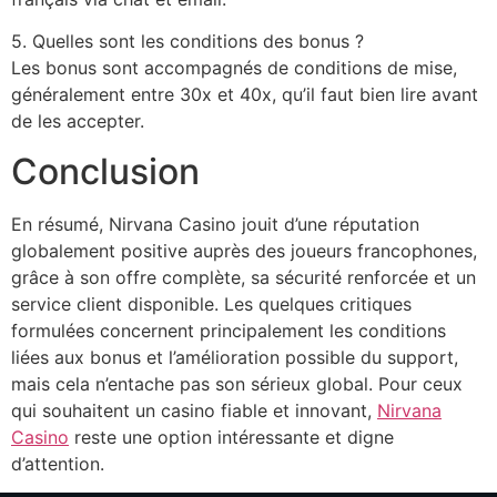
5. Quelles sont les conditions des bonus ?
Les bonus sont accompagnés de conditions de mise,
généralement entre 30x et 40x, qu’il faut bien lire avant
de les accepter.
Conclusion
En résumé, Nirvana Casino jouit d’une réputation
globalement positive auprès des joueurs francophones,
grâce à son offre complète, sa sécurité renforcée et un
service client disponible. Les quelques critiques
formulées concernent principalement les conditions
liées aux bonus et l’amélioration possible du support,
mais cela n’entache pas son sérieux global. Pour ceux
qui souhaitent un casino fiable et innovant,
Nirvana
Casino
reste une option intéressante et digne
d’attention.