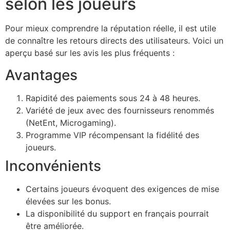
selon les joueurs
Pour mieux comprendre la réputation réelle, il est utile
de connaître les retours directs des utilisateurs. Voici un
aperçu basé sur les avis les plus fréquents :
Avantages
Rapidité des paiements sous 24 à 48 heures.
Variété de jeux avec des fournisseurs renommés
(NetEnt, Microgaming).
Programme VIP récompensant la fidélité des
joueurs.
Inconvénients
Certains joueurs évoquent des exigences de mise
élevées sur les bonus.
La disponibilité du support en français pourrait
être améliorée.