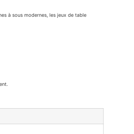
nes à sous modernes, les jeux de table
ent.