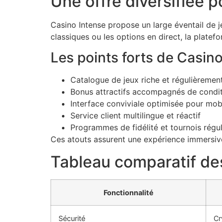
Une offre diversifiée po
Casino Intense propose un large éventail de j
classiques ou les options en direct, la platef
Les points forts de Casino
Catalogue de jeux riche et régulièrement
Bonus attractifs accompagnés de condit
Interface conviviale optimisée pour mob
Service client multilingue et réactif
Programmes de fidélité et tournois régul
Ces atouts assurent une expérience immersive
Tableau comparatif des
Fonctionnalité
Sécurité
Cr