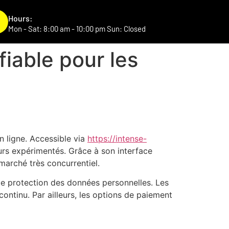
Hours:
Mon - Sat: 8:00 am - 10:00 pm Sun: Closed
iable pour les
e Serve
Gallery
FAQs
Contact Us
 ligne. Accessible via
https://intense-
urs expérimentés. Grâce à son interface
marché très concurrentiel.
de protection des données personnelles. Les
continu. Par ailleurs, les options de paiement